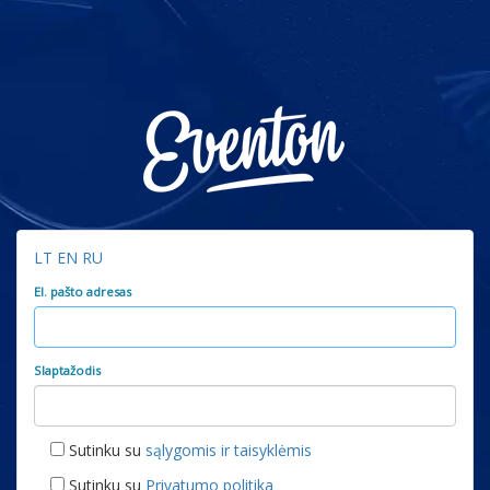
LT
EN
RU
El. pašto adresas
Slaptažodis
Sutinku su
sąlygomis ir taisyklėmis
Sutinku su
Privatumo politika