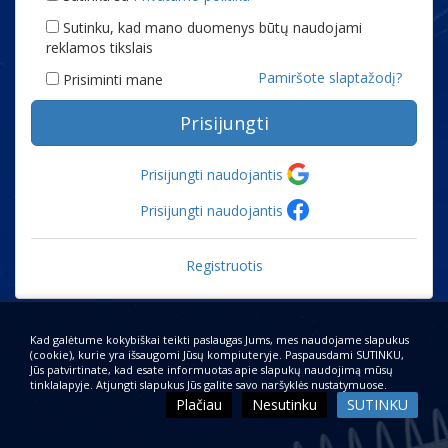
Sutinku, kad mano duomenys būtų naudojami
reklamos tikslais
Pamiršote slaptažodį?
Prisiminti mane
Prisijungti
Prisijungti naudojantis
Prisijungti naudojantis
Registruotis
Kad galėtume kokybiškai teikti paslaugas Jums, mes naudojame slapukus
(cookie), kurie yra išsaugomi Jūsų kompiuteryje. Paspausdami SUTINKU,
Jūs patvirtinate, kad esate informuotas apie slapukų naudojimą mūsų
tinklalapyje. Atjungti slapukus Jūs galite savo naršyklės nustatymuose.
Plačiau
Nesutinku
SUTINKU